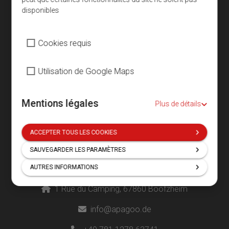
disponibles
Cookies requis
Juridique
AGB
Utilisation de Google Maps
Datenschutz
Mentions légales
Plus de détails
Impressum
Paramètres des cookies
ACCEPTER TOUS LES COOKIES
SAUVEGARDER LES PARAMÈTRES
Contact
AUTRES INFORMATIONS
1 Rue du Camping, 67860 Boofzheim
info@apagoo.de